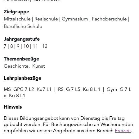
Zielgruppe
Mittelschule
|
Realschule
|
Gymnasium
|
Fachoberschule
|
Berufliche Schule
Jahrgangsstufe
7
|
8
|
9
|
10
|
11
|
12
Themenbezüge
Geschichte
,
Kunst
Lehrplanbezüge
MS GPG 7 L2 Ku7 L1 | RS G 7 L5 Ku 8 L 1 | Gym G 7 L
6 Ku 8 L1
Hinweis
Dieses Bildungsangebot kann von Dienstag bis Freitag
gebucht werden. Für Buchungswünsche an Wochenenden
empfehlen wir unsere Angebote aus dem Bereich
Freizeit
.