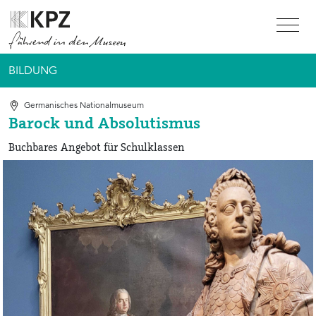
Zur Service Navigation
Zur Hauptnavigation
Zum Inhalt
BILDUNG
Germanisches Nationalmuseum
Barock und Absolutismus
Buchbares Angebot für Schulklassen