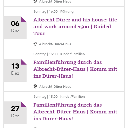
November,
Albrecht-Dürer-Haus
Ort
15:00
Sonntag | 16:00 | Führung
Albrecht-
Albrecht Dürer and his house: life
Dürer-
06
and work around 1500 | Guided
Haus,
Sonntag,
Dez
Tour
Kategorie
06.
Kinder/Familien
Dezember,
Albrecht-Dürer-Haus
Ort
16:00
Sonntag | 15:00 | Kinder/Familien
Albrecht-
Familienführung durch das
Dürer-
13
Albrecht-Dürer-Haus | Komm mit
Haus,
Sonntag,
Dez
ins Dürer-Haus!
Kategorie
13.
Führung
Dezember,
Albrecht-Dürer-Haus
Ort
15:00
Sonntag | 15:00 | Kinder/Familien
Albrecht-
Familienführung durch das
Dürer-
27
Albrecht-Dürer-Haus | Komm mit
Haus,
Sonntag,
Dez
ins Dürer-Haus!
Kategorie
27.
Kinder/Familien