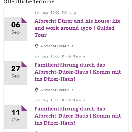
Öffentliche Termine
Sonntag | 16:00 | Führung
Albrecht Dürer and his house: life
06
and work around 1500 | Guided
Sonntag,
Sep
Tour
06.
September,
Albrecht-Dürer-Haus
Ort
16:00
Sonntag | 15:00 | Kinder/Familien
Albrecht-
Familienführung durch das
Dürer-
27
Albrecht-Dürer-Haus | Komm mit
Haus,
Sonntag,
Sep
ins Dürer-Haus!
Kategorie
27.
Führung
September,
Albrecht-Dürer-Haus
Ort
15:00
Sonntag | 15:00 | Kinder/Familien
Albrecht-
Familienführung durch das
Dürer-
11
Albrecht-Dürer-Haus | Komm mit
Haus,
Sonntag,
Okt
ins Dürer-Haus!
Kategorie
11.
Kinder/Familien