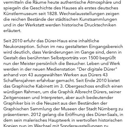
vermitteln die Räume heute authentische Atmosphäre und
spiegeln die Geschichte des Hauses als erstes deutsches
Künstlermuseum seit 1828. Wechselausstellungen zeigen
die reichen Bestände der städtischen Kunstsammlungen
und in der Werkstatt werden historische Drucktechniken
erläutert.
Seit 2010 erfuhr das Dürer-Haus eine inhaltliche
Neukonzeption. Schon im neu gestalteten Eingangsbereich
wird deutlich, dass Veränderungen im Gange sind, denn in
Gestalt des berühmten Selbstporträts von 1500 begrüßt
nun der Meister persönlich die Besucher. Leben und Werk
werden in der neuen Medienstation "Der digitale Dürer"
anhand von 43 ausgewählten Werken aus Dürers 43
Schaffensjahren erfahrbar gemacht. Seit Ende 2010 bietet
das Graphische Kabinett im 3. Obergeschoss endlich einen
würdigen Rahmen, um die Graphik Albrecht Dürers, seiner
Zeitgenossen und Interpreten, aber auch bedeutender
Graphiker bis in die Neuzeit aus den Beständen der
Graphischen Sammlung der Museen der Stadt Nürnberg zu
präsentieren. 2012 gelang die Eröffnung des Dürer-Saals, in
dem sein malerisches Hauptwerk in wertvollen historischen
Kopien nun im Wechsel mit Sonderausstellungen zu