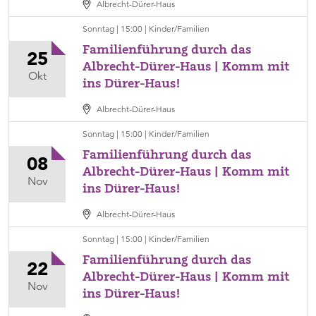
Oktober,
Albrecht-Dürer-Haus
Ort
15:00
Sonntag | 15:00 | Kinder/Familien
Albrecht-
Familienführung durch das
Dürer-
25
Albrecht-Dürer-Haus | Komm mit
Haus,
Sonntag,
Okt
ins Dürer-Haus!
Kategorie
25.
Kinder/Familien
Oktober,
Albrecht-Dürer-Haus
Ort
15:00
Sonntag | 15:00 | Kinder/Familien
Albrecht-
Familienführung durch das
Dürer-
08
Albrecht-Dürer-Haus | Komm mit
Haus,
Sonntag,
Nov
ins Dürer-Haus!
Kategorie
08.
Kinder/Familien
November,
Albrecht-Dürer-Haus
Ort
15:00
Sonntag | 15:00 | Kinder/Familien
Albrecht-
Familienführung durch das
Dürer-
22
Albrecht-Dürer-Haus | Komm mit
Haus,
Sonntag,
Nov
ins Dürer-Haus!
Kategorie
22.
Kinder/Familien