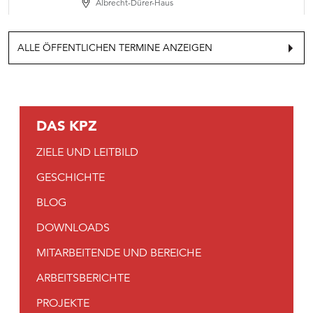
Dezember,
Albrecht-Dürer-Haus
Ort
15:00
Albrecht-
ALLE ÖFFENTLICHEN TERMINE ANZEIGEN
Dürer-
Haus,
Kategorie
Kinder/Familien
DAS KPZ
ZIELE UND LEITBILD
GESCHICHTE
BLOG
DOWNLOADS
MITARBEITENDE UND BEREICHE
ARBEITSBERICHTE
PROJEKTE