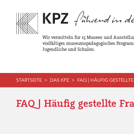
Zur Service Navigation
Zur Hauptnavigation
Zum Inhalt
Wir vermitteln für 15 Museen und Ausstellu
vielfältiges museumspädagogisches Program
Jugendliche und Schulen.
STARTSEITE
DAS KPZ
FAQ | HÄUFIG GESTELLT
FAQ | Häufig gestellte Fr