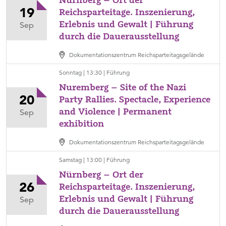
Reichsparteitagsgelände,
19
Reichsparteitage. Inszenierung,
Kategorie
Erlebnis und Gewalt | Führung
Samstag,
Sep
Führung
durch die Dauerausstellung
19.
September,
Dokumentationszentrum Reichsparteitagsgelände
13:00
Ort
Sonntag | 13:30 | Führung
Dokumentationszentrum
Nuremberg – Site of the Nazi
Reichsparteitagsgelände,
20
Party Rallies. Spectacle, Experience
Kategorie
and Violence | Permanent
Sonntag,
Sep
Führung
exhibition
20.
September,
Dokumentationszentrum Reichsparteitagsgelände
13:30
Ort
Samstag | 13:00 | Führung
Dokumentationszentrum
Nürnberg – Ort der
Reichsparteitagsgelände,
26
Reichsparteitage. Inszenierung,
Kategorie
Erlebnis und Gewalt | Führung
Samstag,
Sep
Führung
durch die Dauerausstellung
26.
September,