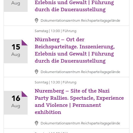
Erlebnis und Gewalt | Führung
Samstag,
Aug
durch die Dauerausstellung
08.
August,
Dokumentationszentrum Reichsparteitagsgelände
13:00
Ort
Samstag | 13:00 | Führung
Dokumentationszentrum
Nürnberg – Ort der
Reichsparteitagsgelände,
15
Reichsparteitage. Inszenierung,
Kategorie
Erlebnis und Gewalt | Führung
Samstag,
Aug
Führung
durch die Dauerausstellung
15.
August,
Dokumentationszentrum Reichsparteitagsgelände
13:00
Ort
Sonntag | 13:30 | Führung
Dokumentationszentrum
Nuremberg – Site of the Nazi
Reichsparteitagsgelände,
16
Party Rallies. Spectacle, Experience
Kategorie
and Violence | Permanent
Sonntag,
Aug
Führung
exhibition
16.
August,
Dokumentationszentrum Reichsparteitagsgelände
13:30
Ort