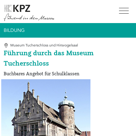
Zur Service Navigation
Zur Hauptnavigation
Zum Inhalt
BILDUNG
Museum Tucherschloss und Hirsvogelsaal
Führung durch das Museum
Tucherschloss
Buchbares Angebot für Schulklassen