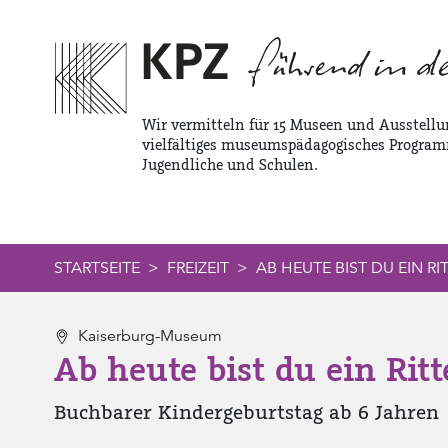
Zur Service Navigation
Zur Hauptnavigation
Zum Inhalt
Wir vermitteln für 15 Museen und Ausstellu
vielfältiges museumspädagogisches Program
Jugendliche und Schulen.
STARTSEITE
FREIZEIT
AB HEUTE BIST DU EIN R
Kaiserburg-Museum
Ab heute bist du ein Rit
Buchbarer Kindergeburtstag ab 6 Jahren