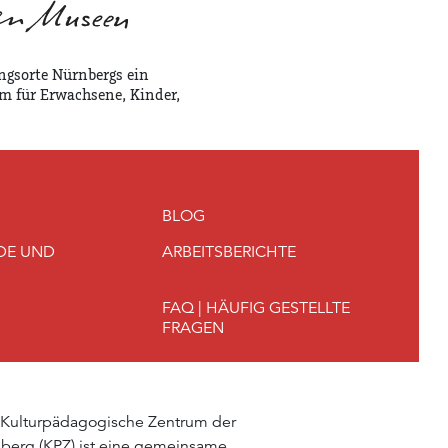
ngsorte Nürnbergs ein
m für Erwachsene, Kinder,
BLOG
DE UND
ARBEITSBERICHTE
FAQ | HÄUFIG GESTELLTE
FRAGEN
 Kulturpädagogische Zentrum der
berg (KPZ) ist eine gemeinsame