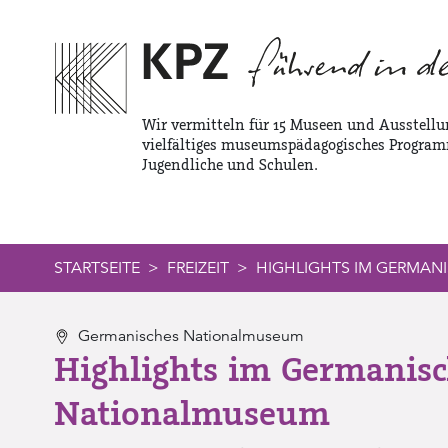
Zur Service Navigation
Zur Hauptnavigation
Zum Inhalt
Wir vermitteln für 15 Museen und Ausstellu
vielfältiges museumspädagogisches Program
Jugendliche und Schulen.
STARTSEITE
FREIZEIT
HIGHLIGHTS IM GERMA
Germanisches Nationalmuseum
Highlights im Germanis
Nationalmuseum