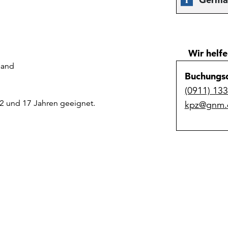
Wir helfe
band
Buchungsd
(0911) 13
12 und 17 Jahren geeignet.
kpz@gnm.