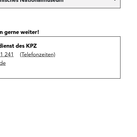
n gerne weiter!
ienst des KPZ
31 241
(Telefonzeiten)
de