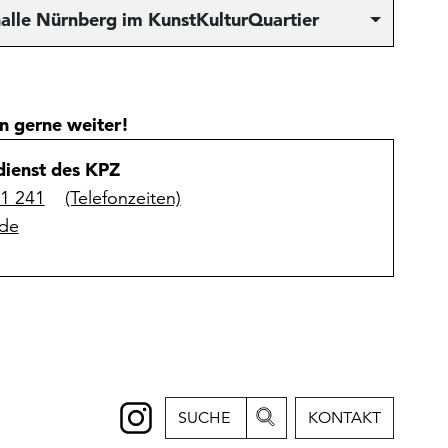
alle Nürnberg im KunstKulturQuartier
n gerne weiter!
ienst des KPZ
31 241
(Telefonzeiten)
de
SUCHE
KONTAKT