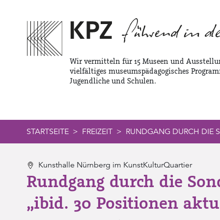
Zur Service Navigation
Zur Hauptnavigation
Zum Inhalt
Wir vermitteln für 15 Museen und Ausstellu
vielfältiges museumspädagogisches Program
Jugendliche und Schulen.
STARTSEITE
FREIZEIT
RUNDGANG DURCH DIE SO
Kunsthalle Nürnberg im KunstKulturQuartier
Rundgang durch die Son
„ibid. 30 Positionen aktu