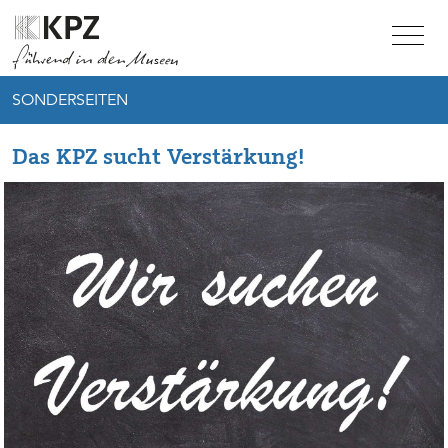
Zur Service Navigation
Zur Hauptnavigation
Zum Inhalt
SONDERSEITEN
Das KPZ sucht Verstärkung!