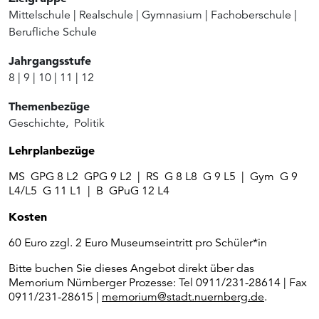
Mittelschule
|
Realschule
|
Gymnasium
|
Fachoberschule
|
Berufliche Schule
Jahrgangsstufe
8
|
9
|
10
|
11
|
12
Themenbezüge
Geschichte
,
Politik
Lehrplanbezüge
MS GPG 8 L2 GPG 9 L2 | RS G 8 L8 G 9 L5 | Gym G 9
L4/L5 G 11 L1 | B GPuG 12 L4
Kosten
60 Euro zzgl. 2 Euro Museumseintritt pro Schüler*in
Bitte buchen Sie dieses Angebot direkt über das
Memorium Nürnberger Prozesse: Tel 0911/231-28614 | Fax
0911/231-28615 |
memorium@stadt.nuernberg.de
.