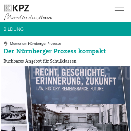
Zur Service Navigation
Zur Hauptnavigation
Zum Inhalt
BILDUNG
Memorium Nürnberger Prozesse
Der Nürnberger Prozess kompakt
Buchbares Angebot für Schulklassen