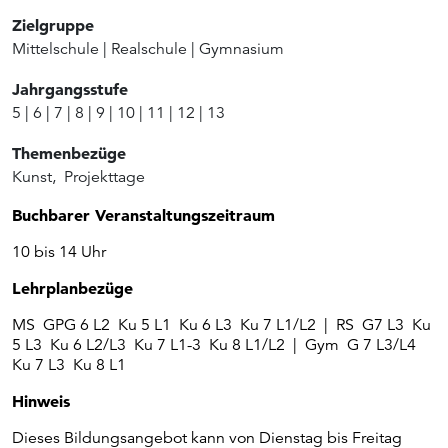
Zielgruppe
Mittelschule
|
Realschule
|
Gymnasium
Jahrgangsstufe
5
|
6
|
7
|
8
|
9
|
10
|
11
|
12
|
13
Themenbezüge
Kunst
,
Projekttage
Buchbarer Veranstaltungszeitraum
10 bis 14 Uhr
Lehrplanbezüge
MS GPG 6 L2 Ku 5 L1 Ku 6 L3 Ku 7 L1/L2 | RS G7 L3 Ku
5 L3 Ku 6 L2/L3 Ku 7 L1-3 Ku 8 L1/L2 | Gym G 7 L3/L4
Ku 7 L3 Ku 8 L1
Hinweis
Dieses Bildungsangebot kann von Dienstag bis Freitag