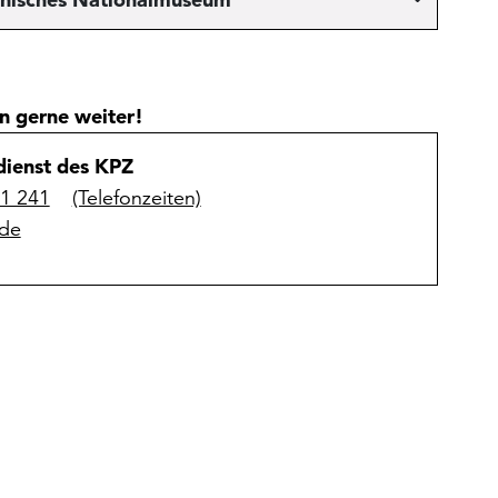
n gerne weiter!
ienst des KPZ
31 241
(Telefonzeiten)
de