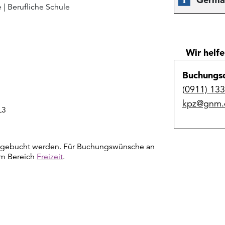
e
|
Berufliche Schule
Wir helfe
Buchungsd
(0911) 13
kpz@gnm.
L3
g gebucht werden. Für Buchungswünsche an
m Bereich
Freizeit
.