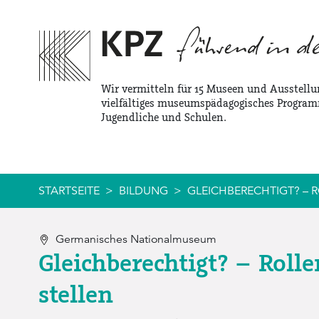
Zur Service Navigation
Zur Hauptnavigation
Zum Inhalt
Wir vermitteln für 15 Museen und Ausstellu
vielfältiges museumspädagogisches Program
Jugendliche und Schulen.
STARTSEITE
BILDUNG
GLEICHBERECHTIGT? – R
Germanisches Nationalmuseum
Gleichberechtigt? – Rolle
stellen