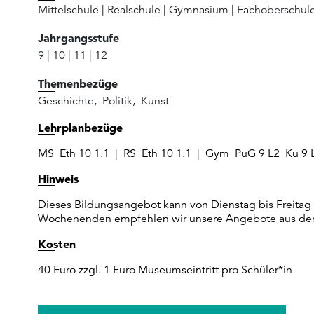
Mittelschule
|
Realschule
|
Gymnasium
|
Fachoberschul
Jahrgangsstufe
9
|
10
|
11
|
12
Themenbezüge
Geschichte
,
Politik
,
Kunst
Lehrplanbezüge
MS Eth 10 1.1 | RS Eth 10 1.1 | Gym PuG 9 L2 Ku 9 
Hinweis
Dieses Bildungsangebot kann von Dienstag bis Freita
Wochenenden empfehlen wir unsere Angebote aus de
Kosten
40 Euro zzgl. 1 Euro Museumseintritt pro Schüler*in