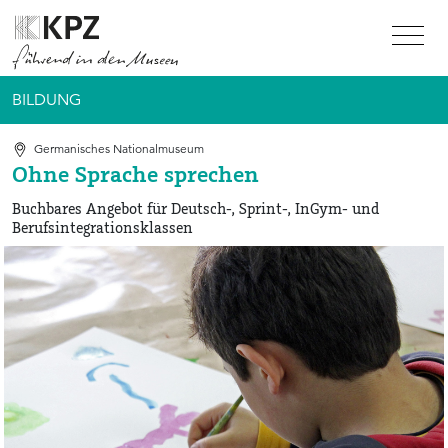
Zur Service Navigation
Zur Hauptnavigation
Zum Inhalt
BILDUNG
Germanisches Nationalmuseum
Ohne Sprache sprechen
Buchbares Angebot für Deutsch-, Sprint-, InGym- und
Berufsintegrationsklassen