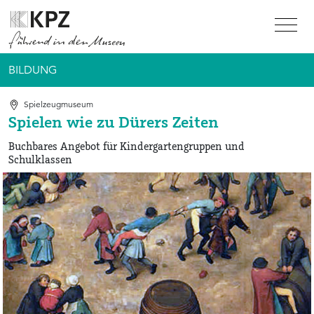
Zur Service Navigation
Zur Hauptnavigation
Zum Inhalt
BILDUNG
Spielzeugmuseum
Spielen wie zu Dürers Zeiten
Buchbares Angebot für Kindergartengruppen und
Schulklassen